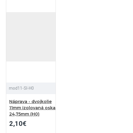
mod11-SI-H0
Náprava - dvojkolie
11mm izolovaná oska
24,75mm (H0)
2,10€