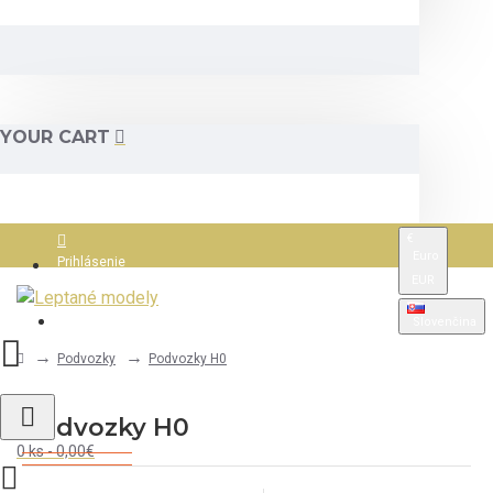
YOUR CART
€
Euro
Prihlásenie
EUR
Registrácia
Slovenčina
Podvozky
Podvozky H0
Podvozky H0
0 ks - 0,00€