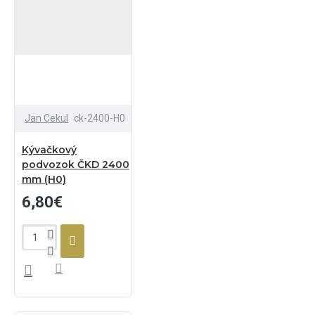
Jan Cekul
ck-2400-H0
Kývačkový
podvozok ČKD 2400
mm (H0)
6,80€