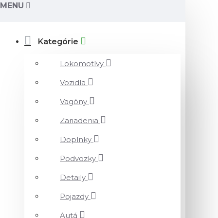
MENU
Kategórie
Lokomotívy
Vozidla
Vagóny
Zariadenia
Doplnky
Podvozky
Detaily
Pojazdy
Autá