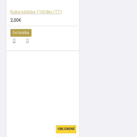
Kuka nádoba 110l 4ks (TT)
2,00€
Do košíka
OBĽÚBENÉ