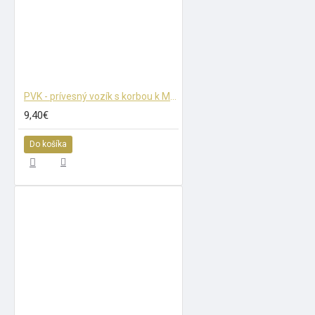
PVK - prívesný vozík s korbou k MUV 69 - stavebnica (TT)
9,40€
Do košíka