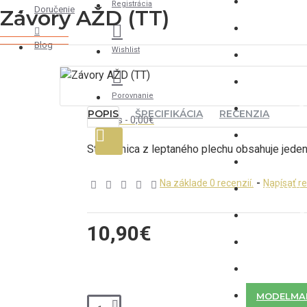
VAGÓNY
Registrácia
Doručenie
Závory AŽD (TT)
ZARIADEN
Blog
Wishlist
DOPLNKY
PODVOZK
Porovnanie
DETAILY
POPIS
ŠPECIFIKÁCIA
RECENZIA
0 ks - 0,00€
POJAZDY
Stavebnica z leptaného plechu obsahuje jeden 
AUTÁ
Na základe 0 recenzií.
-
Napísať r
DEKÁLY
KRAJINA
10,90€
MATERIÁL
OSTATNÉ
MODELMA