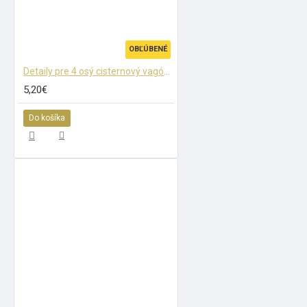
OBĽÚBENÉ
Detaily pre 4 osý cisternový vagón BTTB (TT)
5,20€
Do košíka