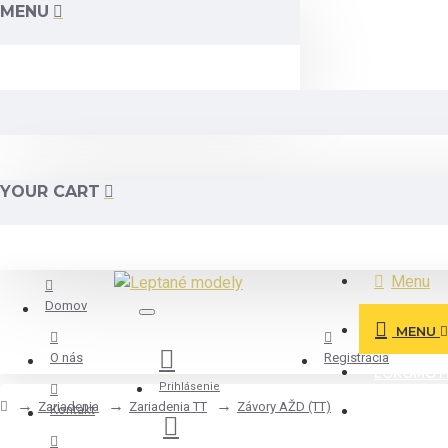
MENU
YOUR CART
Menu
Domov
MENU
O nás
Registrácia
LOKOMOT
Prihlásenie
Zariadenia
Zariadenia TT
Závory AŽD (TT)
Kontakt
VOZIDLA