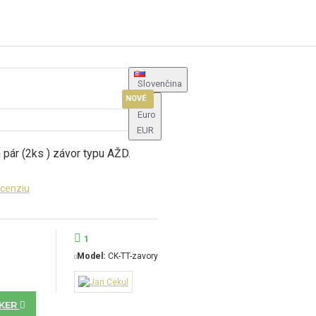
IA
Slovenčina
Y
NOVÉ
€
Euro
EUR
pár (2ks ) závor typu AŽD.
ecenziu
1
Y
Model:
CK-TT-zavory
KER