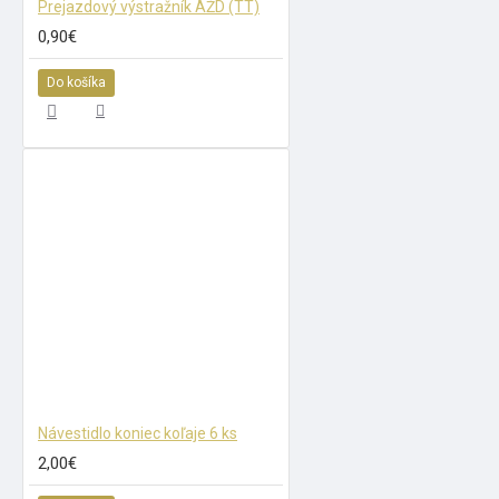
Prejazdový výstražník AŽD (TT)
0,90€
Do košíka
Návestidlo koniec koľaje 6 ks
2,00€