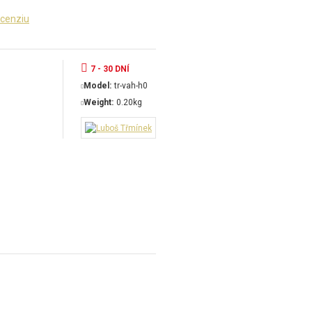
ecenziu
7 - 30 DNÍ
Model:
tr-vah-h0
Weight:
0.20kg