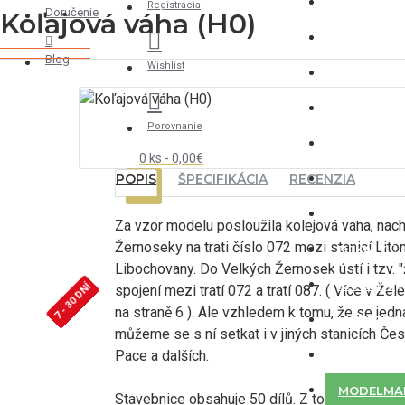
VAGÓNY
Registrácia
Doručenie
Koľajová váha (H0)
ZARIADEN
Blog
Wishlist
DOPLNKY
PODVOZK
Porovnanie
DETAILY
0 ks - 0,00€
POPIS
ŠPECIFIKÁCIA
RECENZIA
POJAZDY
AUTÁ
Za vzor modelu posloužila kolejová váha, nach
Žernoseky na trati číslo 072 mezi stanicí Lit
DEKÁLY
Libochovany. Do Velkých Žernosek ústí i tzv. "ž
KRAJINA
7 - 30 DNÍ
spojení mezi tratí 072 a tratí 087. ( Více v Ž
na straně 6 ). Ale vzhledem k tomu, že se jed
MATERIÁL
můžeme se s ní setkat i v jiných stanicích Čes
Pace a dalších.
OSTATNÉ
MODELMA
Stavebnice obsahuje 50 dílů. Z toho je 35 dí