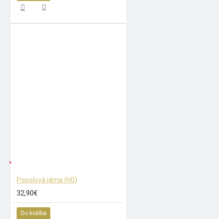
ADOM
Popolová jáma (H0)
32,90€
Do košíka