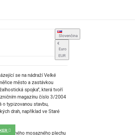
IA
Slovenčina
Y
€
Euro
EUR
ázející se na nádraží Velké
oměřice město a zastávkou
alhostická spojka", která tvoří
elezničním magazínu číslo 3/2004
ná o typizovanou stavbu,
Y
kých drah, například ve Staré
KER
lů z leptaného mosazného plechu