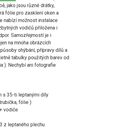
ě, jako jsou různé drátky,
rá fólie pro zasklení oken a
ce nabízí možnost instalace
ezbytných vodičů přiložena i
dpor. Samozřejmostí je i
ejen na mnoha obrázcích
ůsoby ohýbání, přípravy dílů a
včetně tabulky použitých barev od
a ). Nechybí ani fotografie
s 35-ti leptanými díly
trubička, fólie )
 + vodiče
 3 z leptaného plechu