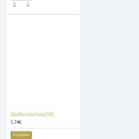
Studňa s pumpou (H0)
1,74€
Do košíka