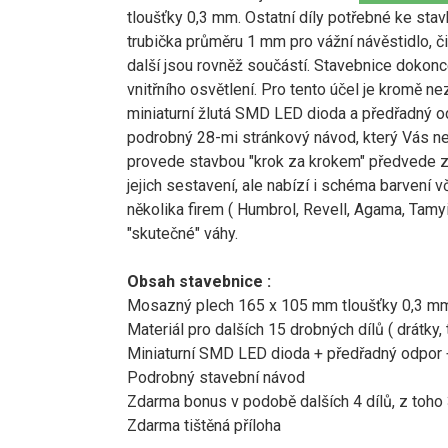
tloušťky 0,3 mm. Ostatní díly potřebné ke stavb
trubička průměru 1 mm pro vážní návěstidlo, či
další jsou rovněž součástí. Stavebnice dokon
vnitřního osvětlení. Pro tento účel je kromě n
miniaturní žlutá SMD LED dioda a předřadný o
podrobný 28-mi stránkový návod, který Vás n
provede stavbou "krok za krokem" předvede zp
jejich sestavení, ale nabízí i schéma barvení 
několika firem ( Humbrol, Revell, Agama, Tamyi
"skutečné" váhy.
Obsah stavebnice :
Mosazný plech 165 x 105 mm tloušťky 0,3 mm 
Materiál pro dalších 15 drobných dílů ( drátky, 
Miniaturní SMD LED dioda + předřadný odpor
Podrobný stavební návod
Zdarma bonus v podobě dalších 4 dílů, z toho
Zdarma tištěná příloha