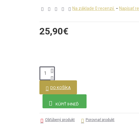
Na základe 0 recenzií.
-
Napísať r
25,90€
DO KOŠÍKA
KÚPIŤ IHNEĎ
Obľúbený produkt
Porovnať produkt